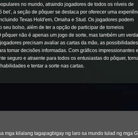
populares no mundo, atraindo jogadores de todos os níveis de
55 bet', a seção de pôquer se destaca por oferecer uma experiên
, incluindo Texas Hold'em, Omaha e Stud. Os jogadores podem
seu bolso, além de ter a opção de participar de torneios
O pôquer não é apenas um jogo de sorte, mas também um verda
 jogadores precisam avaliar as cartas da mão, as possibilidade
para tomar decisões informadas. Com gráficos impressionantes
nte seguro e atraente para todos os entusiastas do pôquer, tor
abilidades e tentar a sorte nas cartas.
sa mga kilalang tagapagbigay ng laro sa mundo tulad ng mga Ge