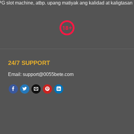
PG slot machine, atbp. upang matiyak ang kalidad at kaligtasan
24/7 SUPPORT
Email: support@0055bete.com