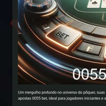
Um mergulho profundo no universo do pôquer, suas r
apostas 0055 bet, ideal para jogadores iniciantes e 