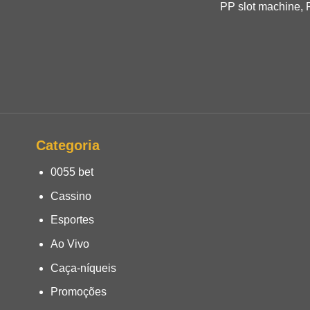
PP slot machine, 
Categoria
0055 bet
Cassino
Esportes
Ao Vivo
Caça-níqueis
Promoções