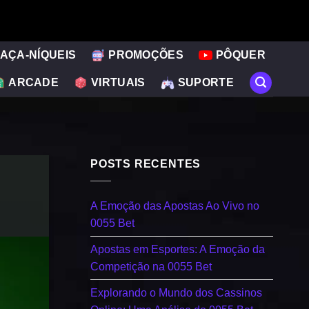
AÇA-NÍQUEIS
PROMOÇÕES
PÔQUER
ARCADE
VIRTUAIS
SUPORTE
POSTS RECENTES
A Emoção das Apostas Ao Vivo no
0055 Bet
Apostas em Esportes: A Emoção da
Competição na 0055 Bet
Explorando o Mundo dos Cassinos